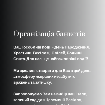
Організація банкетів
Ваші особливі події - День Народження,
Хрестини, Весілля, Ювілей, Родинні
Свята. Для нас - це найважливіші події!
Ми щасливі створити для Вас в цей день
атмосферу яскравих незабутніх
вражень та затишку.
Запропонуємо Вам на вибір наші зали,
зелений сад для Церемонії Весілля,