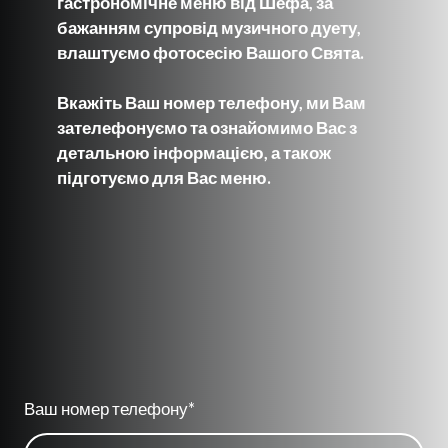
гастрономічне меню від Шефа, за
бажанням супровід музичного дуету,
влаштуємо фотосесію Вашого Свята.
Вкажіть Ваш номер телефону, ми Вам
зателефонуємо та ознайомимо Вас з
детальною інформацією, а також
підготуємо для Вас меню.
Ваш номер телефону
*