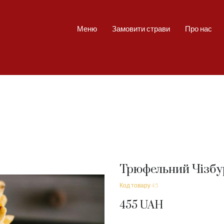
Меню
Замовити страви
Про нас
Трюфельний Чізбу
Код товару 45
455 UAH